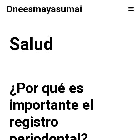
Saltar
Oneesmayasumai
Me
al
contenido
Salud
¿Por qué es
importante el
registro
periodontal?