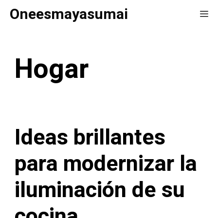
Saltar
Oneesmayasumai
Me
al
contenido
Hogar
Ideas brillantes
para modernizar la
iluminación de su
cocina