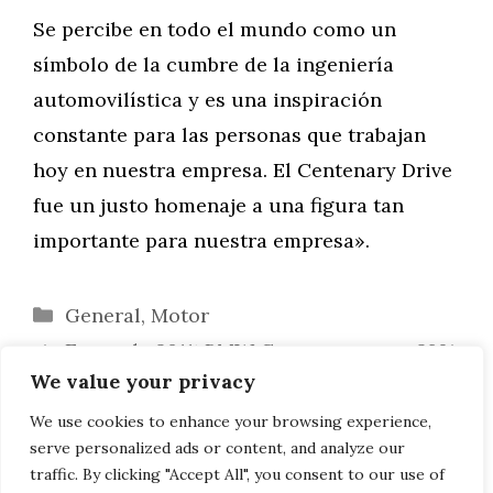
Se percibe en todo el mundo como un
símbolo de la cumbre de la ingeniería
automovilística y es una inspiración
constante para las personas que trabajan
hoy en nuestra empresa. El Centenary Drive
fue un justo homenaje a una figura tan
importante para nuestra empresa».
Categorías
General
,
Motor
Enero de 2011: BMW Group crece un 28%
We value your privacy
en todo el mundo.
El vehículo BMW Megacity incorpora un
We use cookies to enhance your browsing experience,
serve personalized ads or content, and analyze our
extensor de autonomía opcional.
traffic. By clicking "Accept All", you consent to our use of