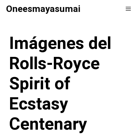
Saltar
Oneesmayasumai
Me
al
contenido
Imágenes del
Rolls-Royce
Spirit of
Ecstasy
Centenary