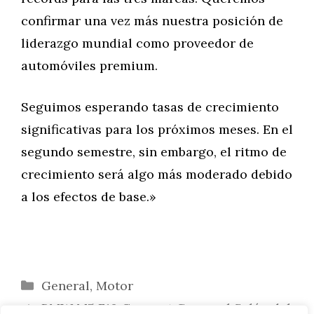
confirmar una vez más nuestra posición de
liderazgo mundial como proveedor de
automóviles premium.
Seguimos esperando tasas de crecimiento
significativas para los próximos meses. En el
segundo semestre, sin embargo, el ritmo de
crecimiento será algo más moderado debido
a los efectos de base.»
Categorías
General
,
Motor
BMW M5 F10 Concept Car en el Salón del