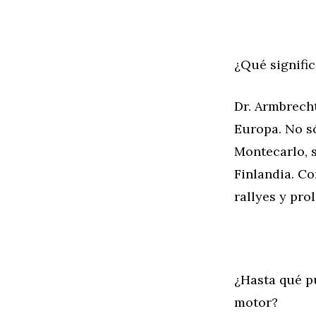
¿Qué signific
Dr. Armbrecht
Europa. No só
Montecarlo, s
Finlandia. C
rallyes y pro
¿Hasta qué pu
motor?