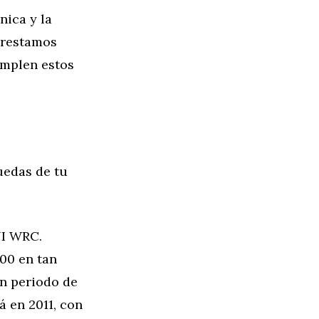
nica y la
 prestamos
umplen estos
uedas de tu
NI WRC.
00 en tan
n periodo de
á en 2011, con