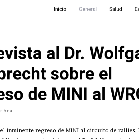
Inicio
General
Salud
E
evista al Dr. Wolf
recht sobre el
eso de MINI al WR
or
Ana
l inminente regreso de MINI al circuito de rallies,