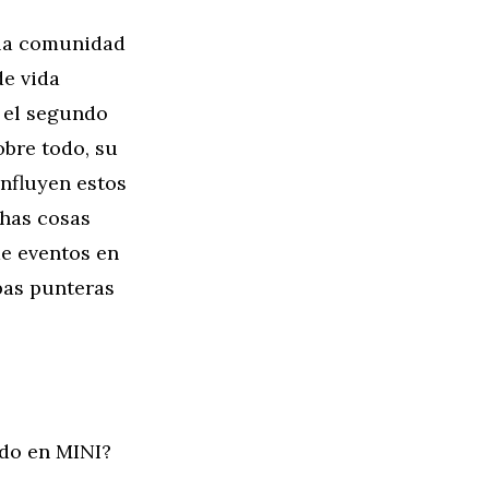
 la comunidad
de vida
n el segundo
obre todo, su
onfluyen estos
has cosas
de eventos en
ebas punteras
ado en MINI?