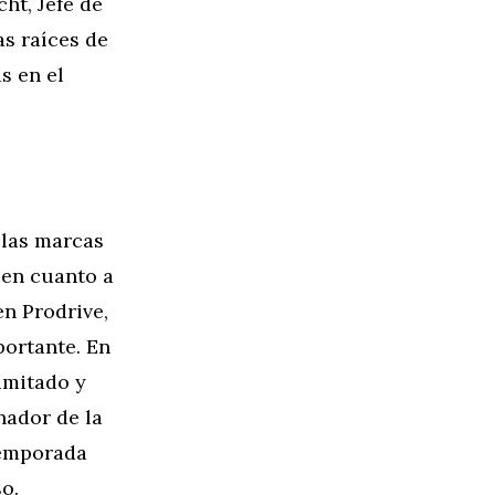
ht, Jefe de
as raíces de
s en el
 las marcas
 en cuanto a
en Prodrive,
portante. En
imitado y
nador de la
temporada
o.