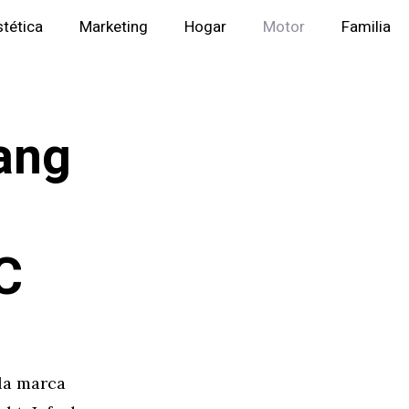
stética
Marketing
Hogar
Motor
Familia
gang
C
 la marca