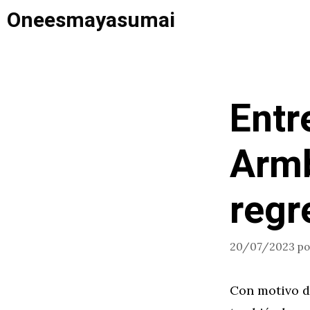
Saltar
Oneesmayasumai
al
contenido
Entr
Armb
regr
20/07/2023
p
Con motivo de