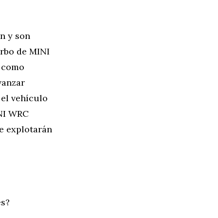
n y son
urbo de MINI
a como
vanzar
 el vehículo
INI WRC
e explotarán
es?