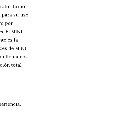
motor turbo
t para su uso
ro por
s. El MINI
te es la
íces de MINI
or ello menos
ción total
eriencia.