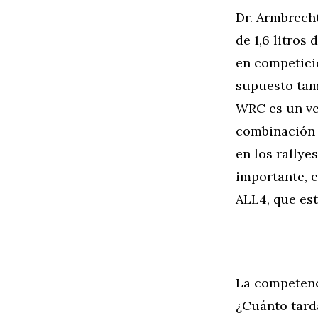
Dr. Armbrech
de 1,6 litro
en competici
supuesto tamb
WRC es un ve
combinación d
en los rallye
importante, e
ALL4, que est
La competenc
¿Cuánto tard