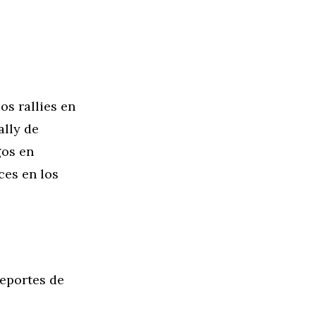
os rallies en
ally de
gos en
ces en los
deportes de