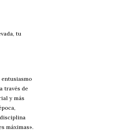
vada, tu
n entusiasmo
a través de
rial y más
época,
disciplina
nes máximas».