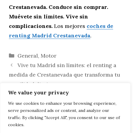
Crestanevada. Conduce sin comprar.
Muévete sin límites. Vive sin
complicaciones.
Los mejores
coches de
renting Madrid Crestanevada
.
Categorías
General
,
Motor
Vive tu Madrid sin límites: el renting a
medida de Crestanevada que transforma tu
movilidad diaria
We value your privacy
Así está cambiando Madrid: el renting
flexible de Crestanevada que revoluciona la
We use cookies to enhance your browsing experience,
serve personalized ads or content, and analyze our
movilidad
traffic. By clicking "Accept All", you consent to our use of
cookies.