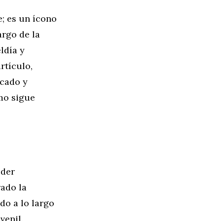
; es un ícono
argo de la
ldía y
rtículo,
icado y
ómo sigue
oder
rado la
do a lo largo
venil.