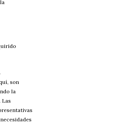
la
quirido
s
quí, son
ando la
. Las
presentativas
s necesidades