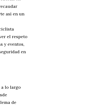
 recaudar
te así en un
iclista
er el respeto
s y eventos,
 seguridad en
a lo largo
esde
blema de