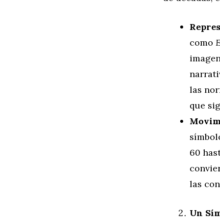
Repres
como
E
imagen
narrati
las no
que si
Movimi
símbol
60 hast
convier
las con
Un Sím