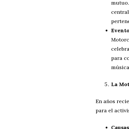
mutuo.
central
perten
Evento
Motorcy
celebr
para co
música
La Mot
En años recie
para el activ
Causas