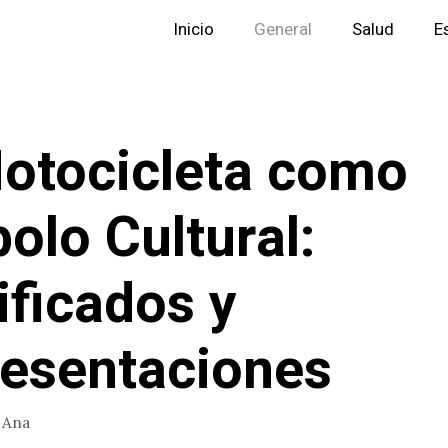
Inicio
General
Salud
E
otocicleta como
olo Cultural:
ificados y
esentaciones
r
Ana