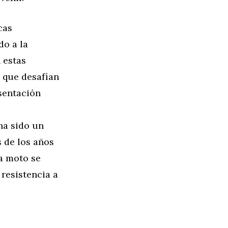
cas
do a la
 estas
s que desafían
sentación
ha sido un
 de los años
la moto se
 resistencia a