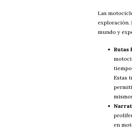
Las motocicle
exploración.
mundo y expe
Rutas 
motoci
tiempo,
Estas t
permit
mismos
Narrat
prolif
en moto