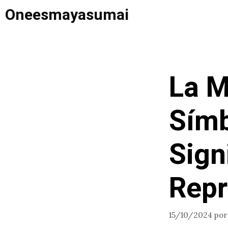
Saltar
Oneesmayasumai
al
contenido
La M
Símb
Sign
Repr
15/10/2024
po