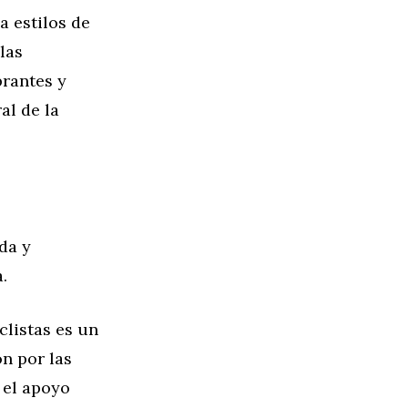
a estilos de
las
brantes y
al de la
da y
.
listas es un
n por las
 el apoyo