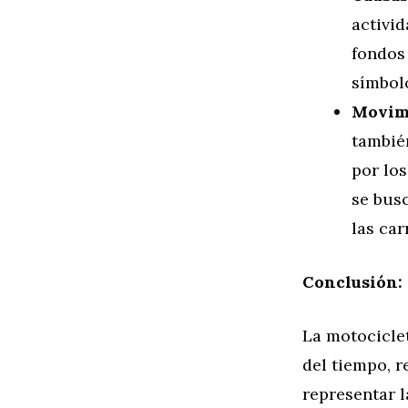
activi
fondos
símbol
Movimi
tambié
por los
se busc
las car
Conclusión: 
La motocicle
del tiempo, r
representar l