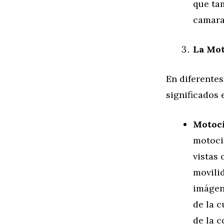
que ta
camara
La Mot
En diferente
significados 
Motoci
motocic
vistas
movili
imágen
de la c
de la 