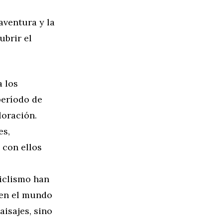
aventura y la
ubrir el
a los
período de
loración.
es,
 con ellos
iclismo han
ren el mundo
aisajes, sino