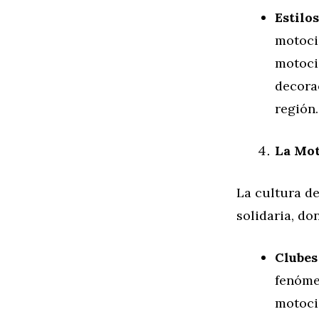
Estilo
motocic
motoci
decorac
región.
La Mot
La cultura d
solidaria, do
Clubes
fenóme
motoci