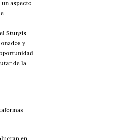
n un aspecto
de
el Sturgis
cionados y
 oportunidad
utar de la
ataformas
olucran en