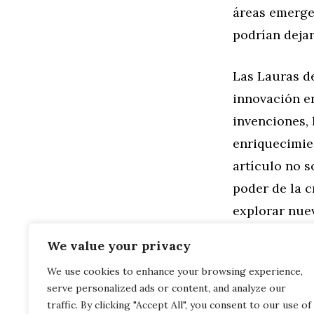
áreas emerge
podrían dejar
Las Lauras d
innovación e
invenciones,
enriquecimien
artículo no s
poder de la c
explorar nue
Laura
?
We value your privacy
We use cookies to enhance your browsing experience,
Categorías
Familia
,
Gen
serve personalized ads or content, and analyze our
Proezas Depo
Impacto de l
traffic. By clicking "Accept All", you consent to our use of