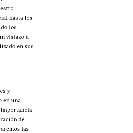
uestro
ial hasta los
ado los
n vistazo a
lizado en sus
es y
o en una
a importancia
eración de
eraremos las