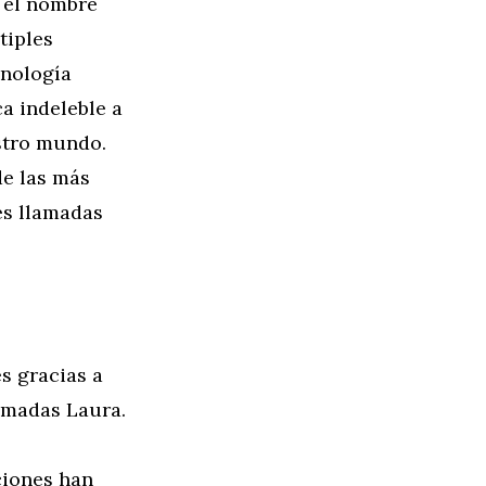
 el nombre
tiples
cnología
a indeleble a
stro mundo.
de las más
es llamadas
s gracias a
amadas Laura.
ciones han