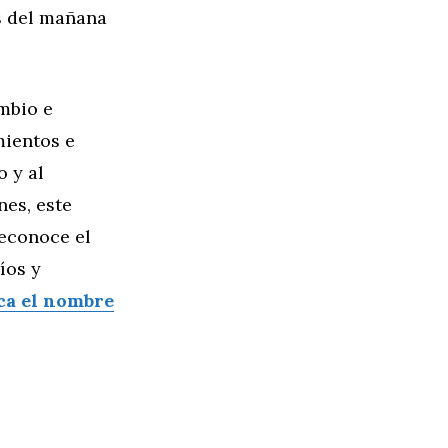
s del mañana
mbio e
mientos e
 y al
nes, este
reconoce el
íos y
ica el nombre