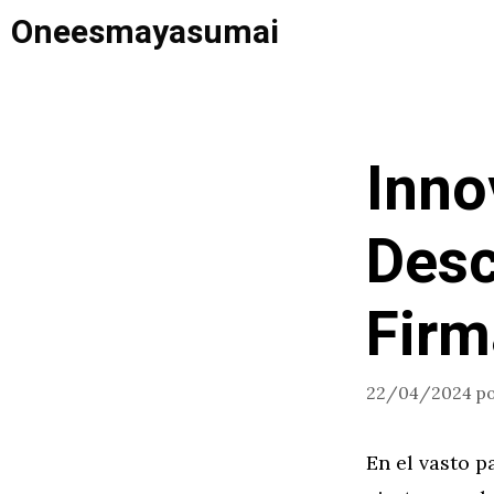
Saltar
Oneesmayasumai
al
contenido
Inno
Desc
Firm
22/04/2024
p
En el vasto p