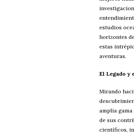
investigacio
entendimiento
estudios oce
horizontes d
estas intrépi
aventuras.
El Legado y 
Mirando hacia
descubrimien
amplia gama d
de sus contr
científicos, 