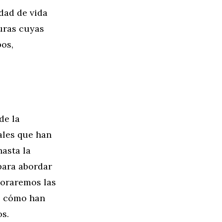
dad de vida
uras cuyas
os,
de la
ales que han
hasta la
 para abordar
loraremos las
do cómo han
s.