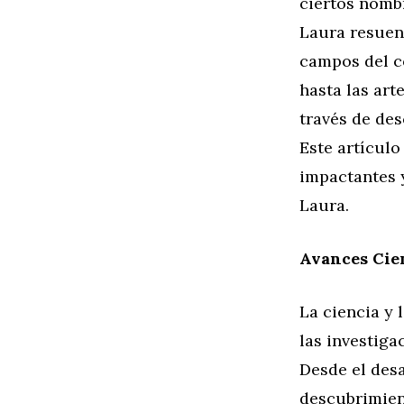
ciertos nomb
Laura resuena
campos del co
hasta las art
través de de
Este artículo
impactantes 
Laura.
Avances Cien
La ciencia y 
las investig
Desde el des
descubrimien