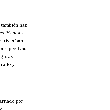
; también han
es. Ya sea a
reativas han
 perspectivas
iguras
irado y
carnado por
do