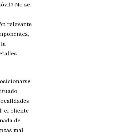
óvil? No se
ón relevante
omponentes,
 la
etalles
osicionarse
situado
localidades
 el cliente
 nada de
anzas mal