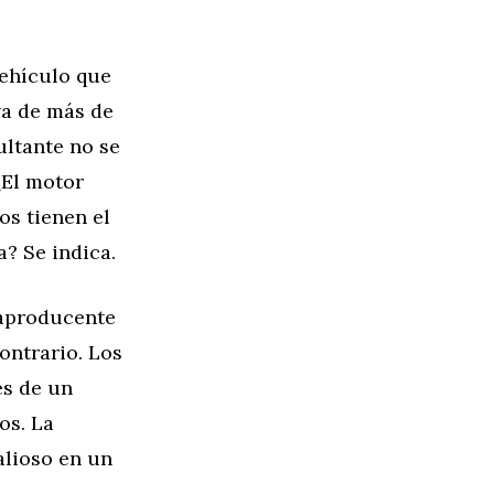
vehículo que
va de más de
ultante no se
¿El motor
s tienen el
a? Se indica.
raproducente
ontrario. Los
s de un
os. La
alioso en un