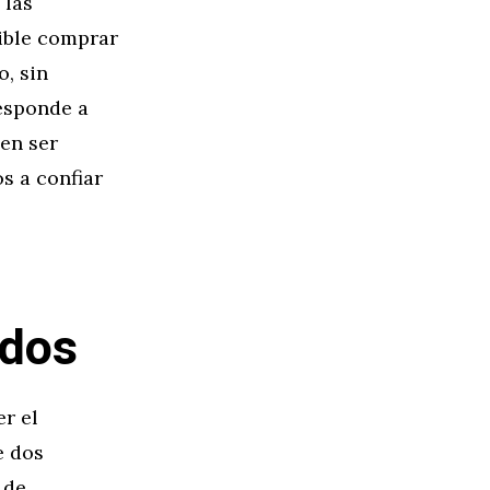
 las
ible comprar
o, sin
esponde a
en ser
s a confiar
ados
r el
e dos
 de