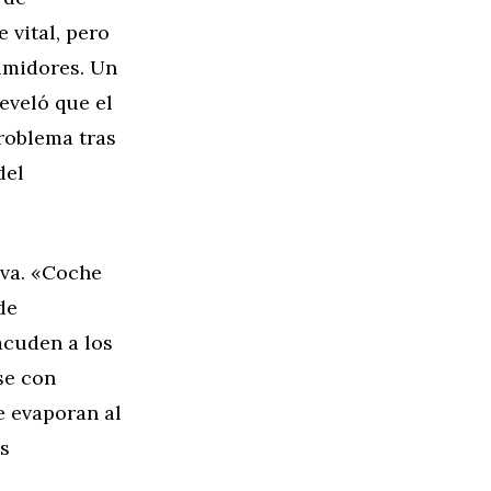
vital, pero
umidores. Un
eveló que el
roblema tras
del
iva. «Coche
de
acuden a los
se con
e evaporan al
s