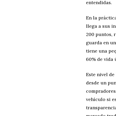
entendidas.
En la práctic
llega a sus i
200 puntos, r
guarda en un 
tiene una pe
60% de vida ú
Este nivel d
desde un punt
compradores 
vehículo si e
transparencia
mercado trad