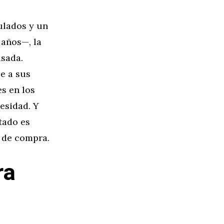
ulados y un
 años—, la
usada.
e a sus
es en los
esidad. Y
tado es
s de compra.
ra