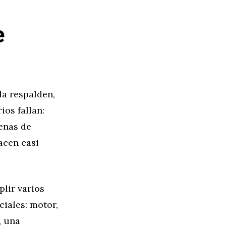
e
la respalden,
os fallan:
lenas de
acen casi
lir varios
ciales: motor,
, una