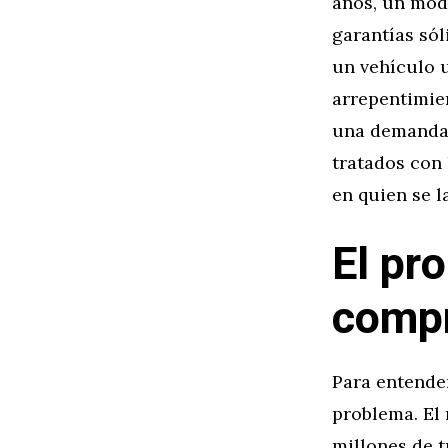
años, un mode
garantías só
un vehículo u
arrepentimie
una demanda 
tratados con 
en quien se l
El pr
compr
Para entende
problema. El
millones de t