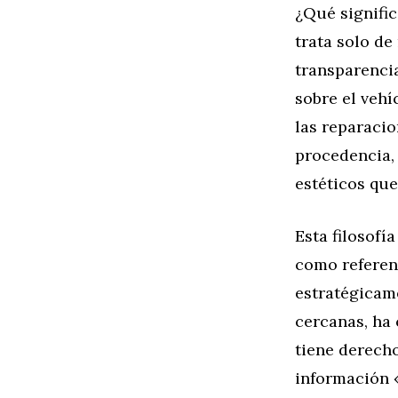
¿Qué signifi
trata solo de
transparencia
sobre el vehí
las reparacio
procedencia, 
estéticos que
Esta filosofí
como referent
estratégicame
cercanas, ha 
tiene derecho
información 