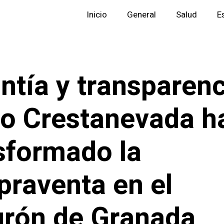
Inicio
General
Salud
E
ntía y transparenc
 Crestanevada h
sformado la
raventa en el
urón de Granada