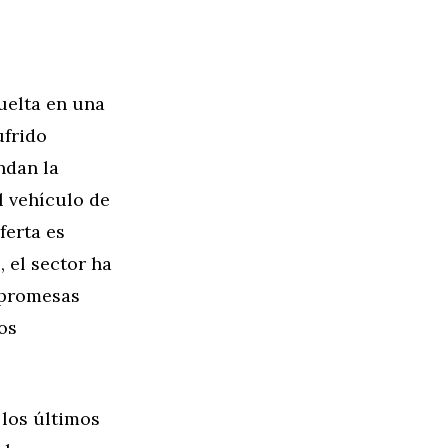
uelta en una
ufrido
ndan la
l vehículo de
ferta es
 el sector ha
 promesas
os
 los últimos