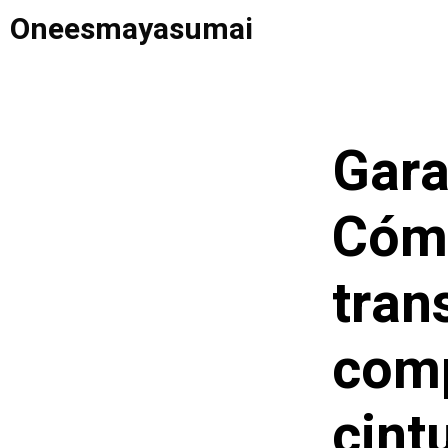
Saltar
Oneesmayasumai
al
contenido
Gara
Cómo
tran
comp
cint