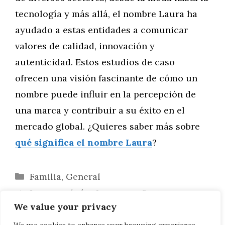
tecnología y más allá, el nombre Laura ha
ayudado a estas entidades a comunicar
valores de calidad, innovación y
autenticidad. Estos estudios de caso
ofrecen una visión fascinante de cómo un
nombre puede influir en la percepción de
una marca y contribuir a su éxito en el
mercado global. ¿Quieres saber más sobre
qué significa el nombre Laura
?
Categorías
Familia
,
General
Impacto de las Lauras en Sectores
We value your privacy
Económicos: Un Análisis Detallado
Laura en el Vaso: Historias y Recetas de